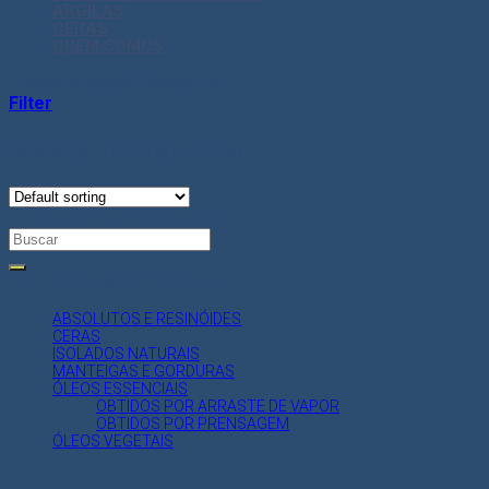
ARGILAS
CERAS
QUEM SOMOS
Products tagged “Ginger Oil”
Filter
Showing the single result
PESQUISA DE PRODUTOS
Search
for:
CATEGORIAS DE PRODUTO
ABSOLUTOS E RESINÓIDES
CERAS
ISOLADOS NATURAIS
MANTEIGAS E GORDURAS
ÓLEOS ESSENCIAIS
OBTIDOS POR ARRASTE DE VAPOR
OBTIDOS POR PRENSAGEM
ÓLEOS VEGETAIS