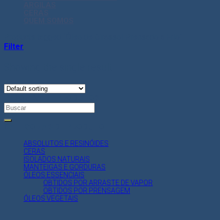
ARGILAS
CERAS
QUEM SOMOS
Products tagged “Óleo de Girassol Prensado a Frio”
Filter
Showing the single result
PESQUISA DE PRODUTOS
Search
for:
CATEGORIAS DE PRODUTO
ABSOLUTOS E RESINÓIDES
CERAS
ISOLADOS NATURAIS
MANTEIGAS E GORDURAS
ÓLEOS ESSENCIAIS
OBTIDOS POR ARRASTE DE VAPOR
OBTIDOS POR PRENSAGEM
ÓLEOS VEGETAIS