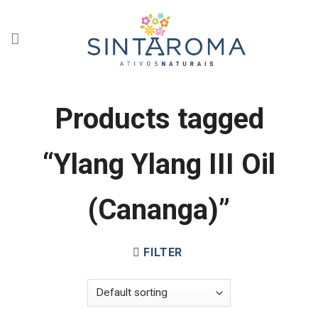
Skip
to
content
Products tagged
“Ylang Ylang III Oil
(Cananga)”
FILTER