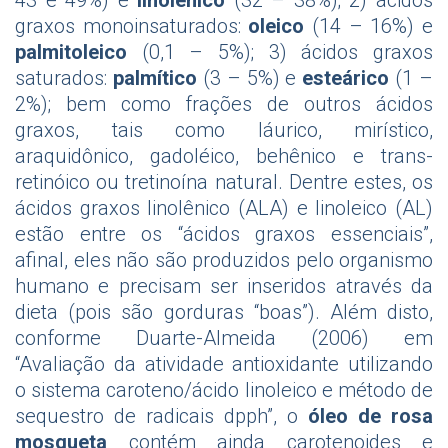
43 e 49%) e
linolênico
(32 – 38%); 2) ácidos
graxos monoinsaturados:
oleico
(14 – 16%) e
palmitoleico
(0,1 – 5%); 3) ácidos graxos
saturados:
palmítico
(3 – 5%) e
esteárico
(1 –
2%); bem como frações de outros ácidos
graxos, tais como láurico, mirístico,
araquidônico, gadoléico, behênico e trans-
retinóico ou tretinoína natural. Dentre estes, os
ácidos graxos linolênico (ALA) e linoleico (AL)
estão entre os “ácidos graxos essenciais”,
afinal, eles não são produzidos pelo organismo
humano e precisam ser inseridos através da
dieta (pois são gorduras “boas”). Além disto,
conforme Duarte-Almeida (2006) em
“Avaliação da atividade antioxidante utilizando
o sistema caroteno/ácido linoleico e método de
sequestro de radicais dpph”, o
óleo de rosa
mosqueta
contém ainda carotenoides e