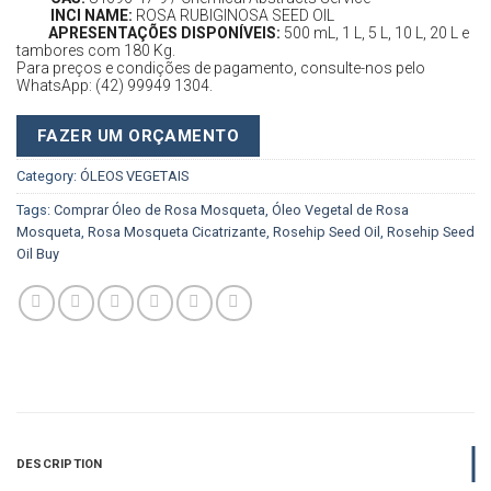
INCI NAME:
ROSA RUBIGINOSA SEED OIL
APRESENTAÇÕES DISPONÍVEIS:
500 mL, 1 L, 5 L, 10 L, 20 L e
tambores com 180 Kg.
Para preços e condições de pagamento, consulte-nos pelo
WhatsApp: (42) 99949 1304.
FAZER UM ORÇAMENTO
Category:
ÓLEOS VEGETAIS
Tags:
Comprar Óleo de Rosa Mosqueta
,
Óleo Vegetal de Rosa
Mosqueta
,
Rosa Mosqueta Cicatrizante
,
Rosehip Seed Oil
,
Rosehip Seed
Oil Buy
DESCRIPTION