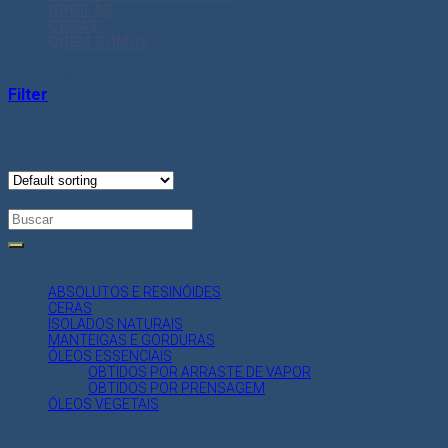
ARGILAS
CERAS
QUEM SOMOS
Products tagged “Methyl Nonyl Ketone Buy”
Filter
Showing the single result
PESQUISA DE PRODUTOS
Search
for:
CATEGORIAS DE PRODUTO
ABSOLUTOS E RESINÓIDES
CERAS
ISOLADOS NATURAIS
MANTEIGAS E GORDURAS
ÓLEOS ESSENCIAIS
OBTIDOS POR ARRASTE DE VAPOR
OBTIDOS POR PRENSAGEM
ÓLEOS VEGETAIS