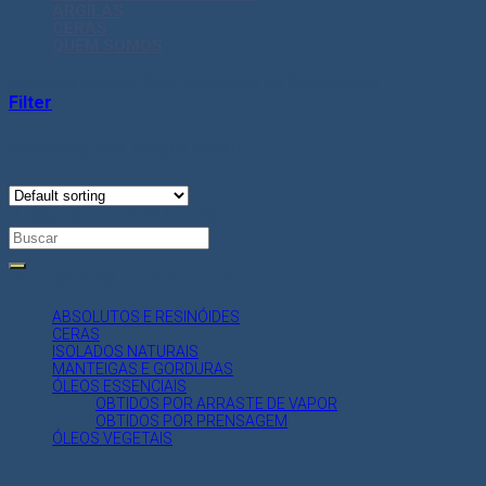
ARGILAS
CERAS
QUEM SOMOS
Products tagged “Óleo Essencial de Cardamomo”
Filter
Showing the single result
PESQUISA DE PRODUTOS
Search
for:
CATEGORIAS DE PRODUTO
ABSOLUTOS E RESINÓIDES
CERAS
ISOLADOS NATURAIS
MANTEIGAS E GORDURAS
ÓLEOS ESSENCIAIS
OBTIDOS POR ARRASTE DE VAPOR
OBTIDOS POR PRENSAGEM
ÓLEOS VEGETAIS