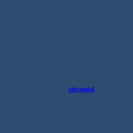
 qual é uma das preferidas para a
planta, apresenta-se como um líquido
ra a
rosas
, por vezes com um fundo
dentre outros elementos,
citronelol
,
na, sendo o geraniol, ou rhodinol, o
 mais cobiçados. Como analgésico,
ras. Na pele, trata-se de um tônico
tipo “skin care”. Também é um ótimo
istura (blends). Na perfumaria, é