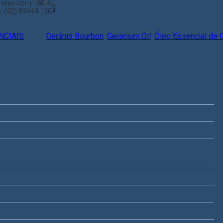
mbores com 180 Kg.
 (42) 99949 1304.
NCIAIS
Tags:
Gerânio Bourbon
,
Geranium Oil
,
Óleo Essencial de 
n)
s
o amarelo palha ao amarelo esverdeado
ilia no tratamento contra a ansiedade. Ótimo para pele oleosa.