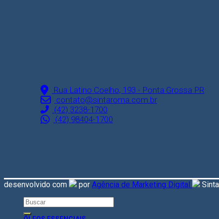
Rua Latino Coelho, 193 - Ponta Grossa PR
contato@sintaroma.com.br
(42) 3238-1700
(42) 98404-1700
desenvolvido com
por
Agência de Marketing Digital
Sint
Search
for: