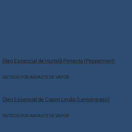
empregado com o objetivo de dar um toque “ros
com bastante geraniol, como o
gerânio bourbo
indústria de alimentos.
Related products
Óleo Essencial de Hortelã Pimenta (Peppermint)
OBTIDOS POR ARRASTE DE VAPOR
Óleo Essencial de Capim Limão (Lemongrass)
OBTIDOS POR ARRASTE DE VAPOR