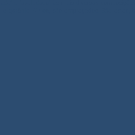
ado” e “aveludado” às mais diversas composiçõe
n
e
gerânio África
, são empregados. São estes, t