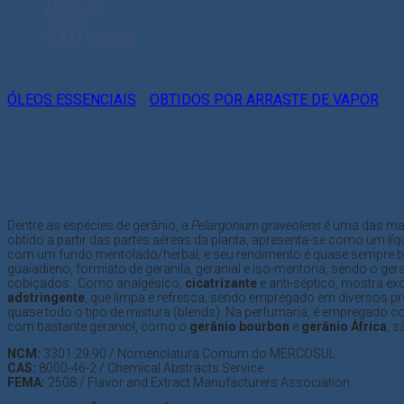
ARGILAS
CERAS
QUEM SOMOS
ÓLEOS ESSENCIAIS
/
OBTIDOS POR ARRASTE DE VAPOR
ÓLEO ESSENCIAL DE GERÂNIO BOU
Dentre as espécies de gerânio, a
Pelargonium graveolens
é uma das mai
obtido a partir das partes aéreas da planta, apresenta-se como um lí
com um fundo mentolado/herbal, e seu rendimento é quase sempre bai
guaiadieno, formiato de geranila, geranial e iso-mentona, sendo o ge
cobiçados. Como analgésico,
cicatrizante
e anti-séptico, mostra ex
adstringente
, que limpa e refresca, sendo empregado em diversos p
quase todo o tipo de mistura (blends). Na perfumaria, é empregado 
com bastante geraniol, como o
gerânio bourbon
e
gerânio África
, 
NCM:
3301.29.90 / Nomenclatura Comum do MERCOSUL
CAS:
8000-46-2 / Chemical Abstracts Service
FEMA:
2508 / Flavor and Extract Manufacturers Association