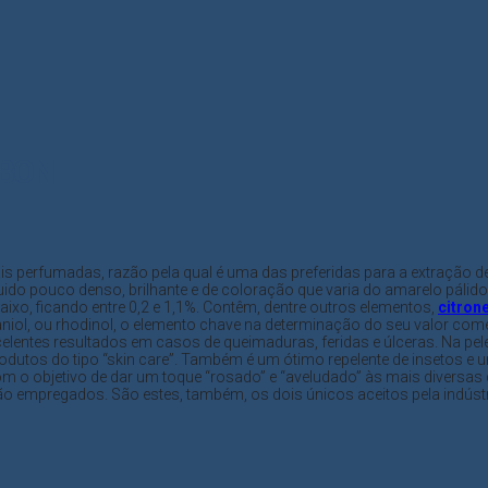
RBON
s perfumadas, razão pela qual é uma das preferidas para a extração d
quido pouco denso, brilhante e de coloração que varia do amarelo páli
xo, ficando entre 0,2 e 1,1%. Contêm, dentre outros elementos,
citrone
raniol, ou rhodinol, o elemento chave na determinação do seu valor com
celentes resultados em casos de queimaduras, feridas e úlceras. Na pel
rodutos do tipo “skin care”. Também é um ótimo repelente de insetos
com o objetivo de dar um toque “rosado” e “aveludado” às mais divers
são empregados. São estes, também, os dois únicos aceitos pela indústr