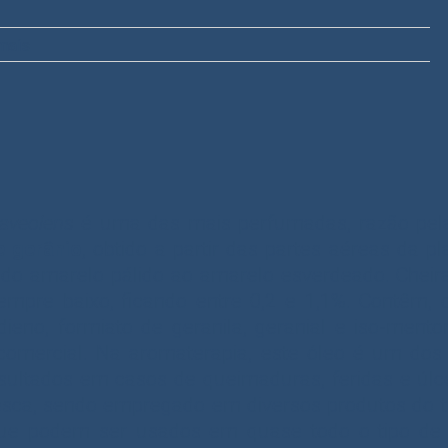
aveolens
é uma das mais perfumadas, razão pela
e gerânio
, obtido a partir das partes aéreas da 
a do amarelo pálido ao amarelo esverdeado. Chei
mpre baixo, ficando entre 0,2 e 1,1%. Contêm, 
adieno, formiato de geranila, geranial e iso-mento
comercial. Na aromaterapia, este óleo é um dos
esultados em casos de queimaduras, feridas e úlce
resca, sendo empregado em diversos produtos do 
ue podem ser usados em quase todo o tipo de m