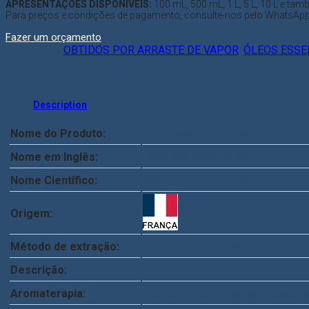
APRESENTAÇÕES DISPONÍVEIS:
100 mL, 500 mL, 1 L, 5 L, 10 L e ta
Para preços e condições de pagamento, consulte-nos pelo WhatsApp:
Fazer um orçamento
Categories:
OBTIDOS POR ARRASTE DE VAPOR
,
ÓLEOS ESSE
Description
Nome do Produto:
Óleo essencial de gerânio (bourbo
Nome em Inglês:
Geranium essential oil
Nome Científico:
Pelargonium graveolens
Origem:
Método de extração:
Arraste de vapor das partes aérea
Descrição:
Líquido de coloração que varia d
Aromaterapia:
Óleo equilibrante psíquico que aux