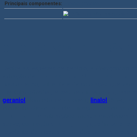
Principais componentes:
Geraniol (rhodinol)
ÓLEO ESSENCIAL DE GERÂNIO
Dentre as espécies de gerânio, a
Pelargonium gr
extração de
óleo essencial
. O
óleo essencial d
pouco denso, brilhante e de coloração que vari
mentolado/herbal, e seu rendimento é quase se
geraniol
, formiato de citronelil,
linalol
, 6,9-guai
elemento chave na determinação do seu valor 
cicatrizante
e anti-séptico, mostra excelentes r
suave, com ação
adstringente
, que limpa e ref
repelente de insetos e um dos poucos óleos q