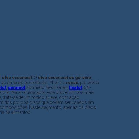
e
óleo essencial
. O
óleo essencial de gerânio
,
do ao amarelo esverdeado. Cheira a
rosas
, por vezes
lol
,
geraniol
, formiato de citronelil,
linalol
, 6,9-
ercial. Na aromaterapia, este óleo é um dos mais
e, trata-se de um tônico suave, com ação
 e um dos poucos óleos que podem ser usados em
as composições. Neste segmento, apenas os óleos
ia de alimentos.