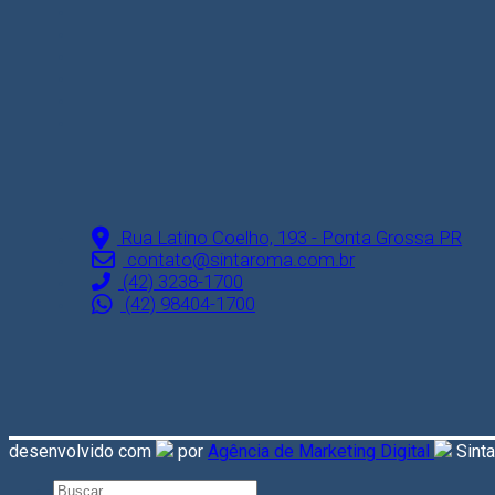
Rua Latino Coelho, 193 - Ponta Grossa PR
contato@sintaroma.com.br
(42) 3238-1700
(42) 98404-1700
desenvolvido com
por
Agência de Marketing Digital
Sint
Search