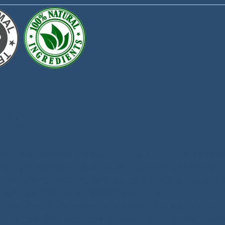
IMÃO
nternacionalmente como
lemongrass oil
, é extraí
ro Cymbopogon, que possui aproximadamente 5
pim-cidreira, erva-cidreira ou capim-santo, possui
anial), componente responsável pelo “
cheirinho d
rca de 7% de mirceno, cetonas (principalmente m
ros) e, por fim, terpenos (dipenteno, etc). Na aro