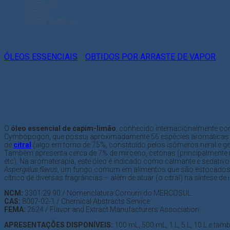
ARGILAS
CERAS
QUEM SOMOS
ÓLEOS ESSENCIAIS
/
OBTIDOS POR ARRASTE DE VAPOR
ÓLEO ESSENCIAL DE CAPIM LIMÃO 
O
óleo essencial de capim-limão
, conhecido internacionalmente 
Cymbopogon, que possui aproximadamente 56 espécies aromáticas.
de
citral
(algo em torno de 75%, constituído pelos isômeros neral e g
Também apresenta cerca de 7% de mirceno, cetonas (principalmente m
etc). Na aromaterapia, este óleo é indicado como calmante e sedativ
Aspergillus flavus
, um fungo comum em alimentos que são estocados em
cítrico de diversas fragrâncias – além de atuar (o citral) na síntes
NCM:
3301.29.90 / Nomenclatura Comum do MERCOSUL
CAS:
8007-02-1 / Chemical Abstracts Service
FEMA:
2624 / Flavor and Extract Manufacturers Association
APRESENTAÇÕES DISPONÍVEIS:
100 mL, 500 mL, 1 L, 5 L, 10 L e ta