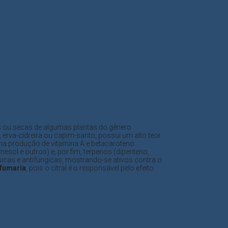
des ou secas de algumas plantas do gênero
, erva-cidreira ou capim-santo, possui um alto teor
o na produção de vitamina A e betacaroteno.
arnesol e outros) e, por fim, terpenos (dipenteno,
sicas e antifúngicas, mostrando-se ativos contra o
fumaria
, pois o citral é o responsável pelo efeito