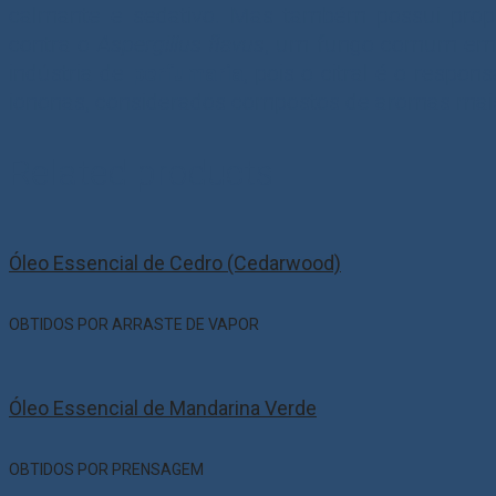
calmante e sedativo. Mas também possui proprie
contra o
Aspergillus flavus
, um fungo comum em a
indústria de
perfumaria
, pois o citral é o respon
iononas, considerados compostos de aromas mais
Related products
Óleo Essencial de Cedro (Cedarwood)
OBTIDOS POR ARRASTE DE VAPOR
Óleo Essencial de Mandarina Verde
OBTIDOS POR PRENSAGEM