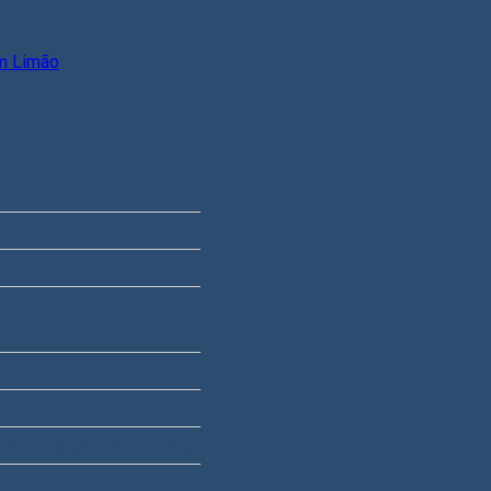
im Limão
 a calma e a tranquilidade.