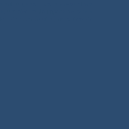
e antifúngicas, mostrando-se ativos
a, um óleo muito importante para a
além de atuar (o citral) na síntese de