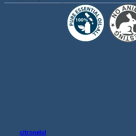
ÓLEO ESSENCIAL DE CAPIM L
O
óleo essencial de capim-limão
, conhecido i
verdes ou secas de algumas plantas do gêne
Cymbopogon citratus
, conhecido no Brasil por ca
de 75%, constituído pelos isômeros neral e ger
vitamina A e betacaroteno. Também apresenta ce
nerol,
citronelol
, metil-heptenol, farnesol e out