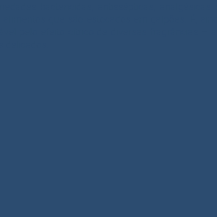
dades bactericidas, antissépticas, analgésicas 
limentos que são estocados em galpões. É, aind
sável pelo efeito cítrico de diversas fragrâncias – 
 delicados.