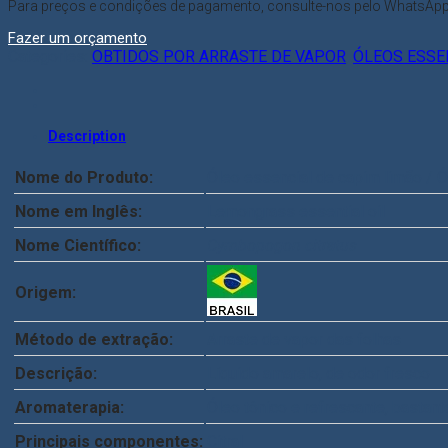
Para preços e condições de pagamento, consulte-nos pelo WhatsApp:
Fazer um orçamento
Categories:
OBTIDOS POR ARRASTE DE VAPOR
,
ÓLEOS ESSE
Description
Nome do Produto:
Óleo essencial de capim limão / Ó
Nome em Inglês:
Lemongrass essential oil
Nome Científico:
Cymbopogon citratus
Origem:
Método de extração:
Arraste de vapor das folhas
Descrição:
Líquido amarelo, de odor fresco
Aromaterapia:
Óleo tônico e refrescante, bastant
Principais componentes:
Citral