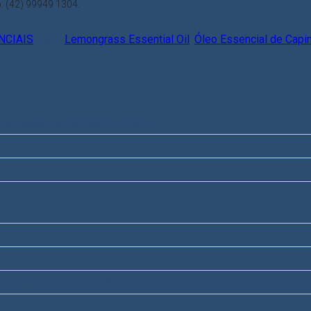
 (42) 99949 1304.
NCIAIS
Tags:
Lemongrass Essential Oil
,
Óleo Essencial de Cap
leo essencial de capim cidreira
e utilizado com antisséptico e repelente. Ajuda a promover a paz,