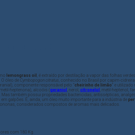
(LEMONGRASS)
como
lemongrass oil
, é extraído por destilação a vapor das folhas ver
 O óleo de
Cymbopogon citratus
, conhecido no Brasil por capim-cidreira
eranial), componente responsável pelo “
cheirinho de limão
” e utilizad
etil-heptenona), alcoóis (
geraniol
, nerol,
citronelol
, metil-heptenol, f
o. Mas também possui propriedades bactericidas, antissépticas, analgé
 galpões. É, ainda, um óleo muito importante para a indústria de
per
e de iononas, considerados compostos de aromas mais delicados.
mbores com 180 Kg.