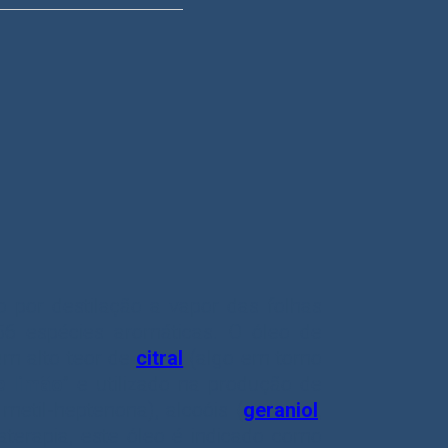
do por destilação a vapor das folhas
6 espécies aromáticas. O óleo de
 um alto teor de
citral
(algo em torno
e limão
” e utilizado na produção de
etil-heptenona), alcoóis (
geraniol
,
materapia, este óleo é indicado como